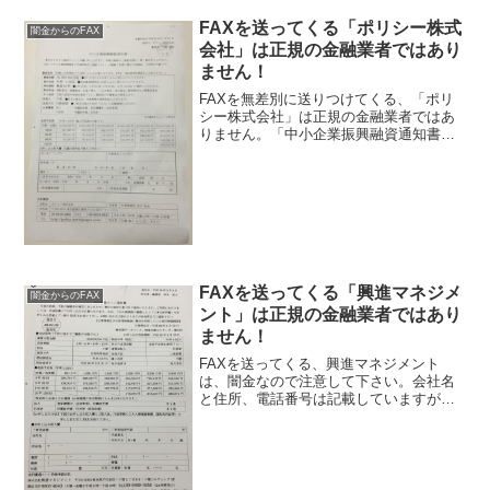
FAXを送ってくる「ポリシー株式
闇金からのFAX
会社」は正規の金融業者ではあり
ません！
FAXを無差別に送りつけてくる、「ポリ
シー株式会社」は正規の金融業者ではあ
りません。「中小企業振興融資通知書」
と言うFAXを急に送りつけて来て、3千万
円までの融資を受け付けますと書かれて
います。しかも、500万円以上の申込が必
要になりますと...
FAXを送ってくる「興進マネジメ
闇金からのFAX
ント」は正規の金融業者ではあり
ません！
FAXを送ってくる、興進マネジメント
は、闇金なので注意して下さい。会社名
と住所、電話番号は記載していますが、
金融業者に記載義務がある登録番号が記
載されていません。この時点で闇金確定
です、騙されないように注意して下さ
い。会社名：株式会社興進マ...