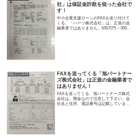
社」は保証金詐欺を狙った会社で
す！
中小企業支援ローンのFAXを送り付けて
くる、「ハーツ株式会社」は、正規の金
融業者ではありません。500万円～3000
万円まで融資可能と記載されています
が、確実のウソなので、絶対に騙されな
いようにしてください。まず、このFAX
には、貸金登録番...
FAXを送ってくる「旭パートナー
闇金からのFAX
ズ株式会社」は正規の金融業者で
はありません！
FAXを送ってくる、旭パートナーズ株式
会社は、闇金なので注意して下さい。会
社名と住所、電話番号は記載しています
が、記載されている登録番号がデタラメ
の番号になっています。この時点で闇金
確定です、騙されないように注意して下
さい。会社名：旭パート...