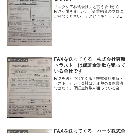
「エクシア株式会社」と言う会社から
FAXが届きました。「企業融資のプロに
ご相談ください！」というキャッチフレ
ーズでFAXが届いたんですが、結局言い
たい事は、100万円〜3000万円までの事
業ローンの融資です。企業融資のプロフ
ェッショナル「エ...
FAXを送ってくる「株式会社東新
闇金からのFAX
トラスト」は保証金詐欺を狙って
いる会社です！
FAXを送りつけてくる「株式会社東新ト
ラスト」という会社は、正規の金融業者
ではなく、保証金詐欺を狙っている会社
です。3000万円を年率1.04％で融資する
とFAXを送って来ますが、こんな甘い話
がある訳がないです。FAXには記載され
ていません...
FAXを送ってくる「ハーツ株式会
闇金からのFAX