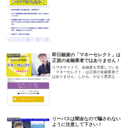
ラメの登録番号でした、完全なる闇金で
す。奇麗なホームページなので、本物の
金貸しの業者かと思...
即日融資の「マネーセレクト」は
闇金のHP
正規の金融業者ではありません！
スマホサイトで、金融業を営業している
「マネーセレクト」は正規の金融業者で
はありません。しかも、かなり悪質なや
り方なので注意して下さい。貸金登録番
号を「東京都知事（2）31420」と記載し
ていますが、これは正規の金融業者であ
る「エヌエスパート...
リーパスは闇金なので騙されない
闇金のHP
ように注意して下さい！