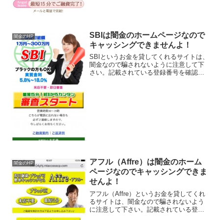
SBIは闇金のホームページなので
闇金のHP
キャッシングできませんよ！
SBIというお金を貸してくれるサイトは、
闇金なので騙されないように注意して下
さい。記載されている登録番号を確認し
てみると、存在しないデタラメの登録番
号でした、完全なる闇金です。奇麗なホ
ームページなので、本物の金貸しの業者
かと思いますが、ただ...
アフル（Affre）は闇金のホーム
闇金のHP
ページなのでキャッシングできま
せんよ！
アフル（Affre）というお金を貸してくれ
るサイトは、闇金なので騙されないよう
に注意して下さい。記載されている登録
番号を確認してみると、存在しないデタ