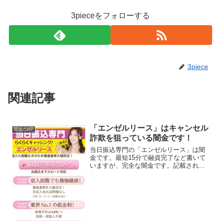
3pieceをフォローする
3piece
関連記事
「エンゼルリース」はキャンセル
闇金のHP
詐欺を狙っている闇金です！
当日振込専門の「エンゼルリース」は闇
金です。最短15分で融資完了など書いて
いますが、完全な闇金です。記載されて
いる登録番号を確認してみると、存在し
ない架空の登録番号でした。会社名：エ
ンゼルリース住所：東京都港区六本木6-
10-1-25F登録...