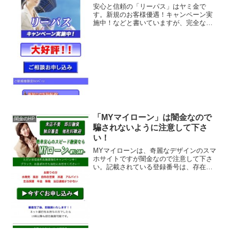
安心と信頼の「リーパス」はヤミ金で
す。新規のお客様優遇！キャンペーン実
施中！などと書いていますが、完全な闇
金です。実際に申込した人の口コミを確
認してみると、怪しいからキャンセルし
たいと伝えると逆ギレして来ます。お前
の為に金を用意したから、も...
「MYマイローン」は闇金なので
闇金のHP
騙されないように注意して下さ
い！
MYマイローンは、奇麗なデザインのスマ
ホサイトですが闇金なので注意して下さ
い。記載されている登録番号は、存在し
ないデタラメの登録番号でした、闇金な
ので、ここに書いてある事は全部ウソで
す。騙されないように注意して下さい。
会社名：株式会社MYマ...