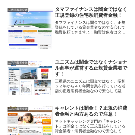
く、借り換え融資やおまとめローン、法
人や個人事業主向けのビジネスローンな
タマファイナンスは闇金ではなく
ども取り扱っている金融会...
二流消費者金融
正規登録の住宅系消費者金融！
タマファイナンスは闇金ではなく、正規
登録をしている貸金業者なので安心して
融資依頼できますよ！融資対象者はタマ
ホームグループが販売する住宅の購入者
とその家族です。タマホーム購入者以外
はほとんど知ることはないこのタマファ
イナンスですが、似たよう...
ユニズムは闇金ではなくナショナ
二流消費者金融
ル商事が運営する正規貸金業者で
す！
三重県のユニズムは闇金ではなく、昭和
５２年から４０年間営業を行っている老
舗の正規消費者金融なので安心して融資
申し込み可能ですよ！運営会社名は「株
式会社ナショナル商事」です。大手消費
者金融とは違う二流の貸金業者ですが、
キャレントは闇金！？正規の消費
二流消費者金融
コツコツと真面目に営業し...
者金融と両方あるので注意！
ネットキャッシング専門の「キャレン
ト」は闇金ではなく正規登録をしている
貸金業者・消費者金融なので安心して申