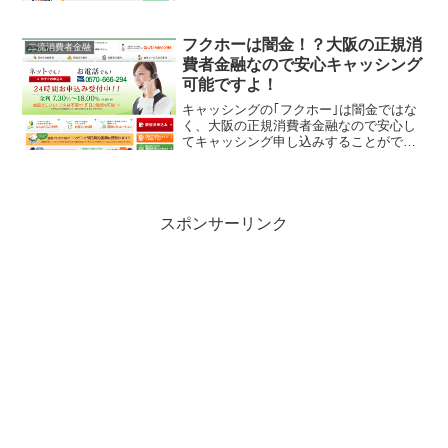
し込みすることができますよ！キャッシ
ング業者の中では2流消費者金融に位置す
るキャレントは、大手消費者金融の審査
フクホーは闇金！？大阪の正規消
二流消費者金融
に落ちてしまった方でも融...
費者金融なので安心キャッシング
可能ですよ！
キャッシングの｢フクホー｣は闇金ではな
く、大阪の正規消費者金融なので安心し
てキャッシング申し込みすることができ
ますよ！二流消費者金融（大手じゃない
という意味ね）はその微妙な知名度を闇
金や悪徳業者に利用されてしまい、同じ
商号を勝手に使われる闇...
スポンサーリンク