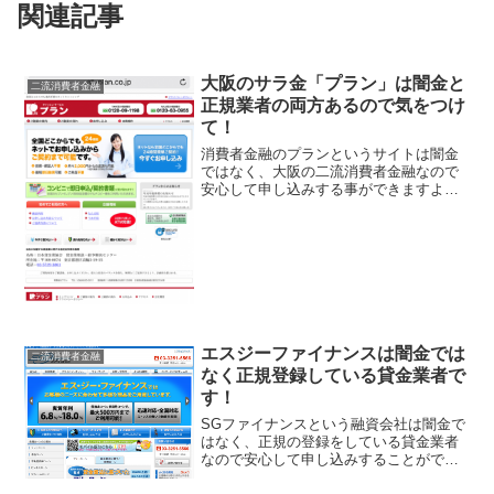
関連記事
大阪のサラ金「プラン」は闇金と
二流消費者金融
正規業者の両方あるので気をつけ
て！
消費者金融のプランというサイトは闇金
ではなく、大阪の二流消費者金融なので
安心して申し込みする事ができますよ。
大手消費者金融とは違い知名度が知る人
ぞ知る、という状態の2流消費者金融であ
る「プラン」は闇金や悪徳業者がその商
号を勝手に盗用し、ニセ...
エスジーファイナンスは闇金では
二流消費者金融
なく正規登録している貸金業者で
す！
SGファイナンスという融資会社は闇金で
はなく、正規の登録をしている貸金業者
なので安心して申し込みすることができ
ますよ！個人のフリーローンだけでな