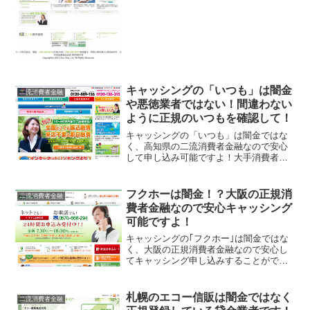
む事ができますよ。大手消費者金融の二
番手グループという位置づけの二流消費
者金融は知名度があまり高くないので知
らなかったり、闇金や悪徳...
キャッシングの「いつも」は闇金
二流消費者金融
や悪徳業者ではない！間違わない
ように正規のいつもを確認して！
キャッシングの「いつも」は闇金ではな
く、高知県の二流消費者金融なので安心
して申し込み可能ですよ！大手消費者金
融の審査に落ちた人の受け皿になってく
れるこの「いつも」は審査基準も独自
で、他社借入や債務整理経験があっても
フクホーは闇金！？大阪の正規消
二流消費者金融
現在の状況を重視して審査し...
費者金融なので安心キャッシング
可能ですよ！
キャッシングの｢フクホー｣は闇金ではな
く、大阪の正規消費者金融なので安心し
てキャッシング申し込みすることができ
ますよ！二流消費者金融（大手じゃない
という意味ね）はその微妙な知名度を闇
金や悪徳業者に利用されてしまい、同じ
札幌のエコー信販は闇金ではなく
二流消費者金融
商号を勝手に使われる闇...