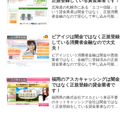
正規登録している貸金業者です！
北海道の札幌市にある「エコー信販」と
いう貸金業者は闇金ではなく、正規消費
者金融のなので安心して申し込み可能で
すよ！地域密着のキャッシングを行って
いて金融庁と北海道知事に認められてい
る金融会社です。希望額が50万円までで
あれば来店不要での最短...
ビアイジは闇金ではなく正規登録
二流消費者金融
している消費者金融なので大丈
夫！
ビアイジという消費者金融は闇金や悪徳
業者ではなく、金融庁に登録済みの正規
貸金業者なので安心して申し込み可能で
すよ！支店も（札幌・旭川・帯広・弘
前・八戸・秋田・広島・福岡）とあり、
創業40年以上の老舗キャッシング会社で
福岡のアスカキャッシングは闇金
二流消費者金融
す。ローンズアポロからビ...
ではなく正規登録の貸金業者で
す！
福岡県の株式会社アスカという来店不要
のネットキャッシング会社は闇金ではな
く正規登録をしている貸金業者なので安
心して申し込み可能ですよ！全国対応で
のネットキャッシングを行っている二流
消費者金融でアスカキャッシングと言え
ば結構有名なのですが、そ...