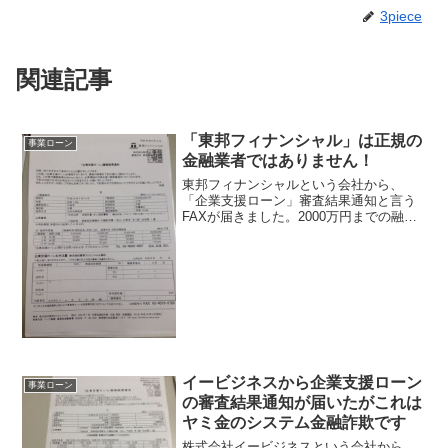
3piece
関連記事
「東邦フィナンシャル」は正規の
事業ローン
金融業者ではありません！
東邦フィナンシャルという会社から、
「企業支援ローン」審査結果通知と言う
FAXが届きました。2000万円までの融資
が可能ですっていう内容のFAXでした。
会社名や住所や電話番号は書かれていま
すが、金融登録番号は書かれていませ
ん、この時点で怪しい...
イービジネスから企業支援ローン
事業ローン
の審査結果通知が届いたがこれは
ヤミ金のシステム金融詐欺です
株式会社イービジネスという会社から