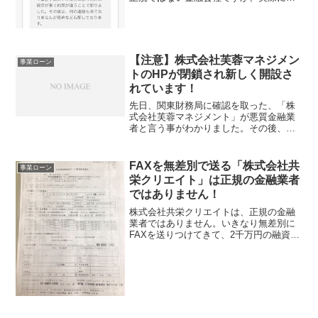
害に遭われた方から、この闇金注意サイ
トにコメントをいただきました。この方
は、株式会社芙蓉マネジメントに一週間
ほど前に融資を申し込まれた...
【注意】株式会社芙蓉マネジメン
事業ローン
トのHPが閉鎖され新しく開設さ
れています！
先日、関東財務局に確認を取った、「株
式会社芙蓉マネジメント」が悪質金融業
者と言う事がわかりました。その後、読
者の方から、株式会社芙蓉マネジメント
に実際に申し込みをしてしまい、不当な
請求をされた流れをコメントしていただ
FAXを無差別で送る「株式会社共
事業ローン
きました。そこで、株式会...
栄クリエイト」は正規の金融業者
ではありません！
株式会社共栄クリエイトは、正規の金融
業者ではありません。いきなり無差別に
FAXを送りつけてきて、2千万円の融資枠
が取れているので折り返しの電話を下さ
いと書かれています。事業ローンを語
る、こういう詐欺の業者は、不思議とど
の企業も2千万円の融資...