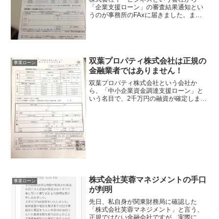
「企業支援ローン」の審査結果通知とい
うのが事務所のFAxに届きました。また
これはシステム闇金ではないかと調べて
みましたよ！
双葉プロパティ株式会社は正規の
事業ローン
金融業者ではありません！
双葉プロパティ株式会社という会社か
ら、「中小企業資金調達支援ローン」と
いう名目で、2千万円の融資が確定しまし
たと言うFAXが送られて来ました。電話
番号「03-5944-9149」で、きちんとした
公式HPも用意されています。ぱっと見た
感じは、...
株式会社芙蓉マネジメントの手口
事業ローン
が判明
先日、私自身が関東財務局に確認した
「株式会社芙蓉マネジメント」と言う、
正規ではない金融会社ですが、実際に被