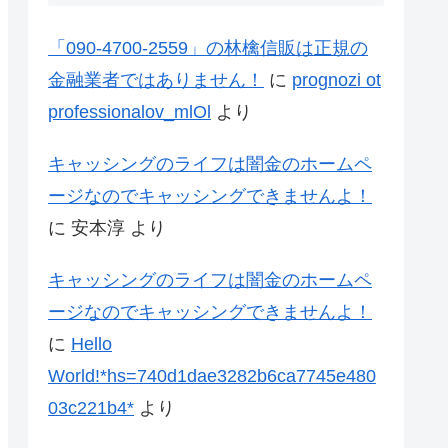
「090-4700-2559」の林檎信販は正規の
金融業者ではありません！
に
prognozi ot
professionalov_mlOl
より
キャッシングのライフは闇金のホームペ
ージなのでキャッシングできませんよ！
に
安本淳
より
キャッシングのライフは闇金のホームペ
ージなのでキャッシングできませんよ！
に
Hello
World!*hs=740d1dae3282b6ca7745e480
03c221b4*
より