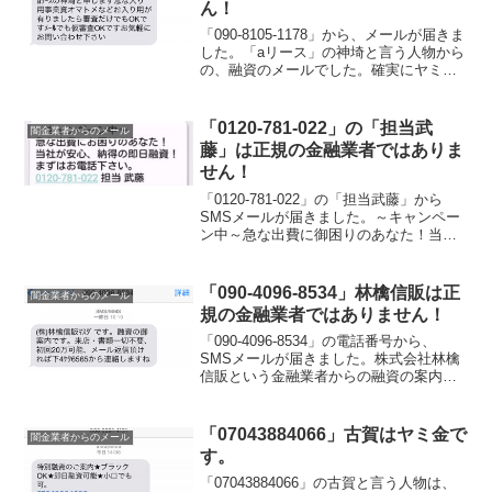
ん！
「090-8105-1178」から、メールが届きま
した。「aリース」の神埼と言う人物から
の、融資のメールでした。確実にヤミ金
なので、絶対に借りないように注意して
ください。
「0120-781-022」の「担当武
闇金業者からのメール
藤」は正規の金融業者ではありま
せん！
「0120-781-022」の「担当武藤」から
SMSメールが届きました。～キャンペー
ン中～急な出費に御困りのあなた！当社
が安心、納得の即日融資！まずはお電話
下さい。とのメールでした。ヤミ金なの
で絶対に関わりを持たないようにして下
「090-4096-8534」林檎信販は正
闇金業者からのメール
さい。闇金か...
規の金融業者ではありません！
「090-4096-8534」の電話番号から、
SMSメールが届きました。株式会社林檎
信販という金融業者からの融資の案内メ
ールでした。株式会社林檎信販という金
融業者は、正規の金融業者ではないので
注意してください。
「07043884066」古賀はヤミ金で
闇金業者からのメール
す。
「07043884066」の古賀と言う人物は、