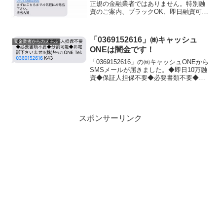
正規の金融業者ではありません。特別融
資のご案内、ブラックOK、即日融資可
能、小口でも可と記載されています、完
全にヤミ金です。電話で連絡をして下さ
いと書いていますが、絶対にヤミ金と関
「0369152616」㈱キャッシュ
闇金業者からのメール
わりをもっては...
ONEは闇金です！
「0369152616」の㈱キャッシュONEから
SMSメールが届きました。◆即日10万融
資◆保証人担保不要◆必要書類不要◆分
割可能◆お電話下さいませ！！という勧
誘メールでした。ヤミ金なので絶対に関
わりを持たないようにして下さい。闇金
からの勧...
スポンサーリンク