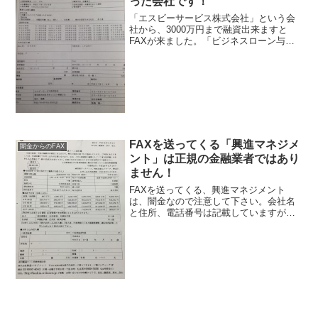
った会社です！
「エスビーサービス株式会社」という会
社から、3000万円まで融資出来ますと
FAXが来ました。「ビジネスローン与信
通過のお知らせ」と言うFAXが来ました
が、まず申込をした記憶がありません。
そして、これは間違いなく詐欺です、絶
対に申し込まないよ...
FAXを送ってくる「興進マネジメ
闇金からのFAX
ント」は正規の金融業者ではあり
ません！
FAXを送ってくる、興進マネジメント
は、闇金なので注意して下さい。会社名
と住所、電話番号は記載していますが、
金融業者に記載義務がある登録番号が記
載されていません。この時点で闇金確定
です、騙されないように注意して下さ
い。会社名：株式会社興進マ...