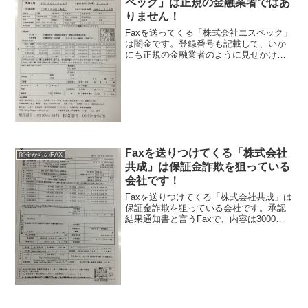
ペック」は正規の金融業者ではあ
りません！
Faxを送ってくる「株式会社エスペック」
は闇金です。登録番号も記載して、いか
にも正規の金融業者のように見せかけて
いますが、ここに書いてある登録番号は
株式会社セゾンファンデックスの登録番
号を勝手に記載しています。固定電話も
用意されており、綺麗...
Faxを送りつけてくる「株式会社
闇金からのFAX
共成」は保証金詐欺を狙っている
会社です！
Faxを送りつけてくる「株式会社共成」は
保証金詐欺を狙っている会社です。承認
結果通知書と言うFaxで、内容は3000万
円までを固定金利年率1.01%で融資して
くれると言う内容です。会社名と住所、
電話番号等が記載されていますが、肝心
の登録番号...