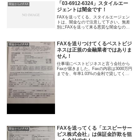
「03-6912-6324」スタイルエー
闇金からのFAX
ジェントは闇金です！
FAXを送ってくる、スタイルエージェン
トは、闇金なので注意して下さい。無差
別にFAXを送って来る悪質な闇金なので
注意して下さい。記載されている「03-
6912-6324」の電話番号を調べてみると、
お金を融資される事はなく、逆にお金を
FAXを送りつけてくるベストビジ
闇金からのFAX
騙しとら...
ネスは正規の金融業者ではありま
せん！
仕事場にベストビジネスと言う会社から
Faxが届きました。Faxの内容は3000万円
までを、年率1.03%の金利で貸してくれ
るという内容でした。このFaxに書かれて
いる内容は全てデタラメなので信じない
ようにしてください。
FAXを送ってくる「エスビーサー
闇金からのFAX
ビス株式会社」は保証金詐欺を狙